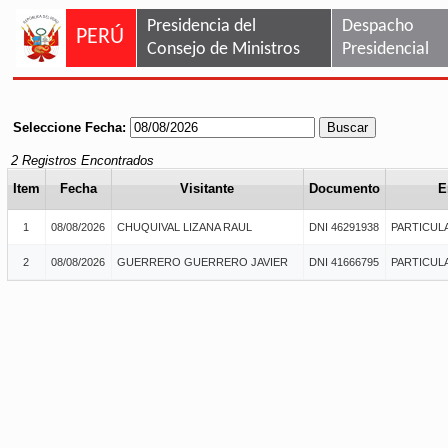
Presidencia del
Despacho
PERÚ
Consejo de Ministros
Presidencial
Seleccione Fecha:
2 Registros Encontrados
Item
Fecha
Visitante
Documento
E
1
08/08/2026
CHUQUIVAL LIZANA RAUL
DNI 46291938
PARTICUL
2
08/08/2026
GUERRERO GUERRERO JAVIER
DNI 41666795
PARTICUL